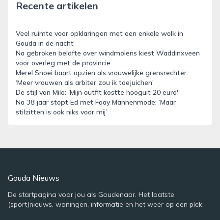
Recente artikelen
Veel ruimte voor opklaringen met een enkele wolk in
Gouda in de nacht
Na gebroken belofte over windmolens kiest Waddinxveen
voor overleg met de provincie
Merel Snoei baart opzien als vrouwelijke grensrechter:
‘Meer vrouwen als arbiter zou ik toejuichen’
De stijl van Milo: 'Mijn outfit kostte hooguit 20 euro'
Na 38 jaar stopt Ed met Faay Mannenmode: ‘Maar
stilzitten is ook niks voor mij’
Gouda Nieuws
De startpagina voor jou als Goudenaar. Het laatste
(sport)nieuws, woningen, informatie en het weer op een plek.