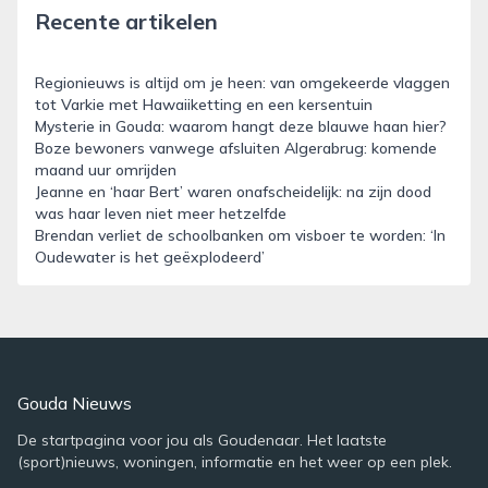
Recente artikelen
Regionieuws is altijd om je heen: van omgekeerde vlaggen
tot Varkie met Hawaiiketting en een kersentuin
Mysterie in Gouda: waarom hangt deze blauwe haan hier?
Boze bewoners vanwege afsluiten Algerabrug: komende
maand uur omrijden
Jeanne en ‘haar Bert’ waren onafscheidelijk: na zijn dood
was haar leven niet meer hetzelfde
Brendan verliet de schoolbanken om visboer te worden: ‘In
Oudewater is het geëxplodeerd’
Gouda Nieuws
De startpagina voor jou als Goudenaar. Het laatste
(sport)nieuws, woningen, informatie en het weer op een plek.