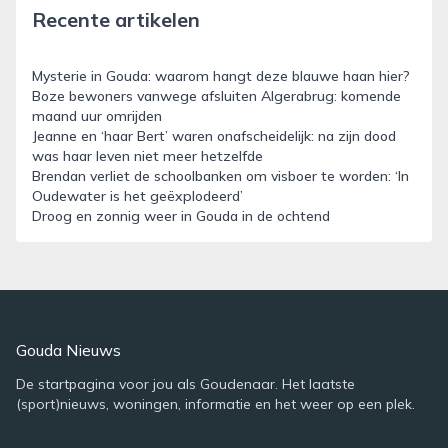
Recente artikelen
Mysterie in Gouda: waarom hangt deze blauwe haan hier?
Boze bewoners vanwege afsluiten Algerabrug: komende
maand uur omrijden
Jeanne en ‘haar Bert’ waren onafscheidelijk: na zijn dood
was haar leven niet meer hetzelfde
Brendan verliet de schoolbanken om visboer te worden: ‘In
Oudewater is het geëxplodeerd’
Droog en zonnig weer in Gouda in de ochtend
Gouda Nieuws
De startpagina voor jou als Goudenaar. Het laatste
(sport)nieuws, woningen, informatie en het weer op een plek.