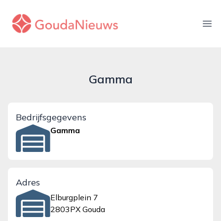
gouda-nieuws.nl
Ope
Gamma
Bedrijfsgegevens
Gamma
Adres
Elburgplein 7
2803PX Gouda