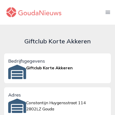
gouda-nieuws.nl
Ope
Giftclub Korte Akkeren
Bedrijfsgegevens
Giftclub Korte Akkeren
Adres
Constantijn Huygensstraat 114
2802LZ Gouda