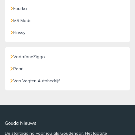
Fourka
MS Mode
Flossy
VodafoneZiggo
Pearl
Van Vegten Autobedrijf
Gouda Nieuws
De startpagina voor jou als Goudenaar. Het laatste